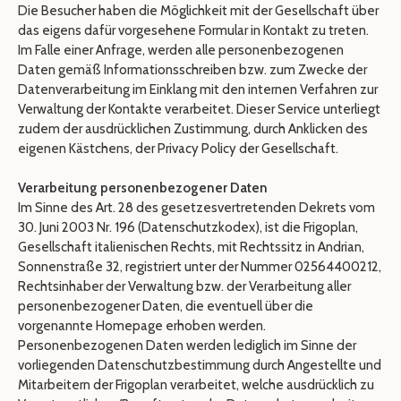
Die Besucher haben die Möglichkeit mit der Gesellschaft über
das eigens dafür vorgesehene Formular in Kontakt zu treten.
Im Falle einer Anfrage, werden alle personenbezogenen
Daten gemäß Informationsschreiben bzw. zum Zwecke der
Datenverarbeitung im Einklang mit den internen Verfahren zur
Verwaltung der Kontakte verarbeitet. Dieser Service unterliegt
zudem der ausdrücklichen Zustimmung, durch Anklicken des
eigenen Kästchens, der Privacy Policy der Gesellschaft.
Verarbeitung personenbezogener Daten
Im Sinne des Art. 28 des gesetzesvertretenden Dekrets vom
30. Juni 2003 Nr. 196 (Datenschutzkodex), ist die Frigoplan,
Gesellschaft italienischen Rechts, mit Rechtssitz in Andrian,
Sonnenstraße 32, registriert unter der Nummer 02564400212,
Rechtsinhaber der Verwaltung bzw. der Verarbeitung aller
personenbezogener Daten, die eventuell über die
vorgenannte Homepage erhoben werden.
Personenbezogenen Daten werden lediglich im Sinne der
vorliegenden Datenschutzbestimmung durch Angestellte und
Mitarbeitern der Frigoplan verarbeitet, welche ausdrücklich zu