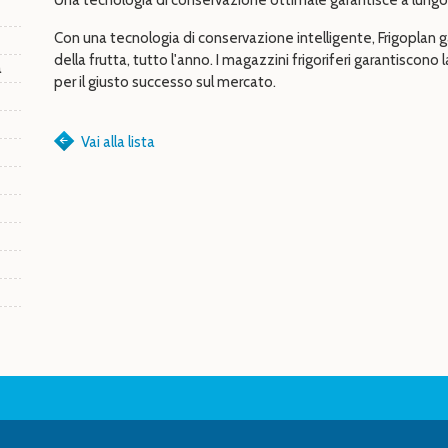
Una tecnologia di conservazione ottimale garantisce a lungo l
Con una tecnologia di conservazione intelligente, Frigoplan 
della frutta, tutto l'anno. I magazzini frigoriferi garantiscono 
a
per il giusto successo sul mercato.
Vai alla lista