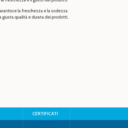
a freschezza e il gusto dei prodotti.
garantisce la freschezza e la sodezza
la giusta qualità e durata dei prodotti,
CERTIFICATI